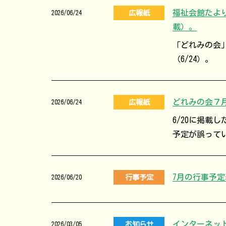
福祉会館たより
広報紙
2026/06/24
載）。
「どれみの会」
（6/24）。
どれみの会７
広報紙
2026/06/24
6/20に掲載
予定が誤って
7月の行事予
行事予定
2026/06/20
インターネッ
お知らせ
2026/03/05