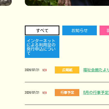
すべて
お知らせ
インターネット
による利用証の
発行申込につい
て
福祉会館たよ
広報紙
2026/07/21
NEW
8月の行事予
行事予定
2026/07/21
NEW