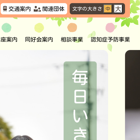
大
交通案内
関連団体
文字の大きさ
中
講座案内
同好会案内
相談事業
認知症予防事業